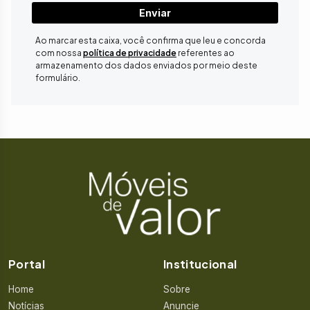
Enviar
Ao marcar esta caixa, você confirma que leu e concorda
com nossa
política de privacidade
referentes ao
armazenamento dos dados enviados por meio deste
formulário.
Portal
Institucional
Home
Sobre
Notícias
Anuncie