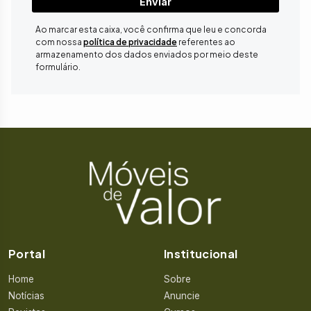
Enviar
Ao marcar esta caixa, você confirma que leu e concorda
com nossa
política de privacidade
referentes ao
armazenamento dos dados enviados por meio deste
formulário.
Portal
Institucional
Home
Sobre
Notícias
Anuncie