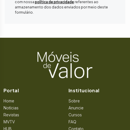
com nossa
política de privacidade
referentes ao
armazenamento dos dados enviados por meio deste
formulário.
Portal
Institucional
Home
Sobre
Notícias
Anuncie
Revistas
Cursos
MVTV
FAQ
HUB
Contato