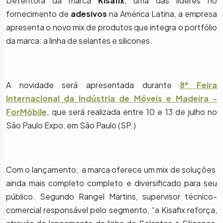
Detentora da marca
Kisafix
, uma das líderes no
fornecimento de
adesivos
na América Latina, a empresa
apresenta o novo mix de produtos que integra o portfólio
da marca: a linha de selantes e silicones.
A novidade será apresentada durante
8ª Feira
Internacional da Indústria de Móveis e Madeira -
ForMóbile
, que será realizada entre 10 e 13 de julho no
São Paulo Expo, em São Paulo (SP.)
Com o lançamento, a marca oferece um mix de soluções
ainda mais completo completo e diversificado para seu
público.
Segundo Rangel Martins, supervisor t
écnico-
c
omercial responsável pelo segmento, “a Kisafix reforça,