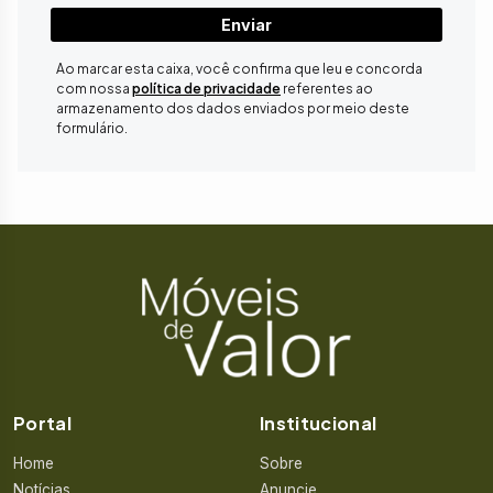
Enviar
Ao marcar esta caixa, você confirma que leu e concorda
com nossa
política de privacidade
referentes ao
armazenamento dos dados enviados por meio deste
formulário.
Portal
Institucional
Home
Sobre
Notícias
Anuncie