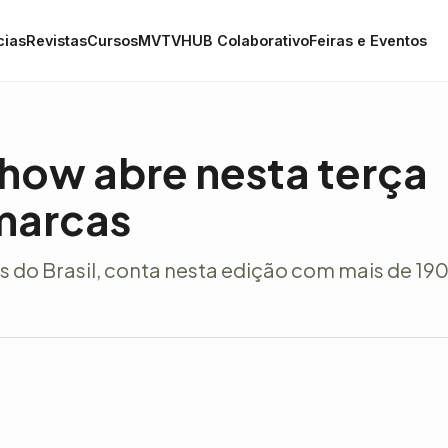
cias
Revistas
Cursos
MVTV
HUB Colaborativo
Feiras e Eventos
ow abre nesta terça
marcas
s do Brasil, conta nesta edição com mais de 19