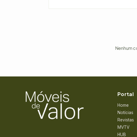
Nenhum com
Portal
Home
Notícias
Revistas
MVTV
HUB