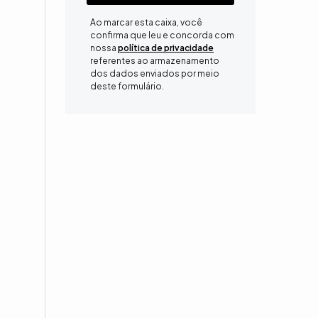
Ao marcar esta caixa, você
confirma que leu e concorda com
nossa
política de privacidade
referentes ao armazenamento
dos dados enviados por meio
deste formulário.