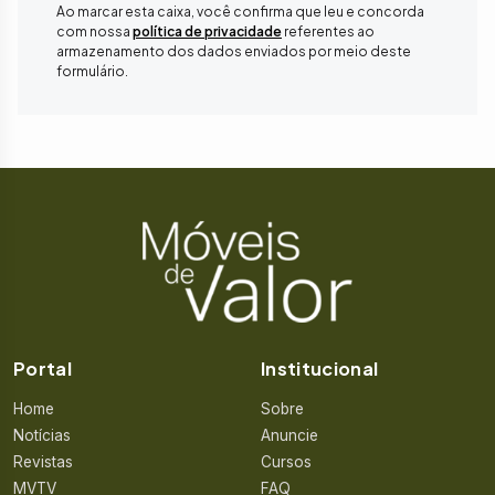
Ao marcar esta caixa, você confirma que leu e concorda
com nossa
política de privacidade
referentes ao
armazenamento dos dados enviados por meio deste
formulário.
Portal
Institucional
Home
Sobre
Notícias
Anuncie
Revistas
Cursos
MVTV
FAQ