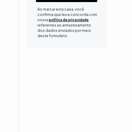
Ao marcar esta caixa, você
confirma que leu e concorda com
nossa
política de privacidade
referentes ao armazenamento
dos dados enviados por meio
deste formulário.