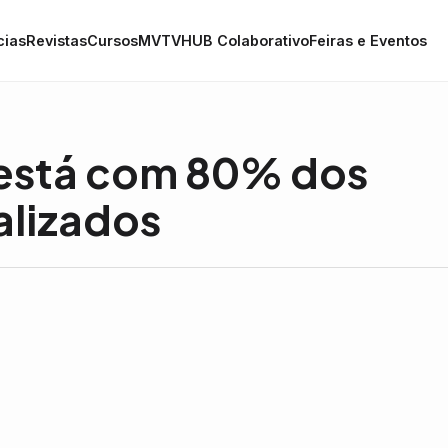
cias
Revistas
Cursos
MVTV
HUB Colaborativo
Feiras e Eventos
á está com 80% dos
alizados