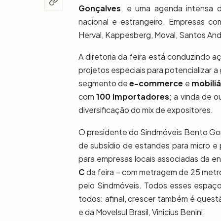
Gonçalves
, e uma agenda intensa de
nacional e estrangeiro. Empresas co
Herval, Kappesberg, Moval, Santos Andi
A diretoria da feira está conduzindo a
projetos especiais para potencializar 
segmento de
e-commerce
e
mobiliá
com
100 importadores
; a vinda de 
diversificação do mix de expositores.
O presidente do Sindmóveis Bento Gonç
de subsídio de estandes para micro e
para empresas locais associadas da en
C
da feira – com metragem de 25 metr
pelo Sindmóveis. Todos esses espaços
todos: afinal, crescer também é ques
e da Movelsul Brasil, Vinicius Benini.