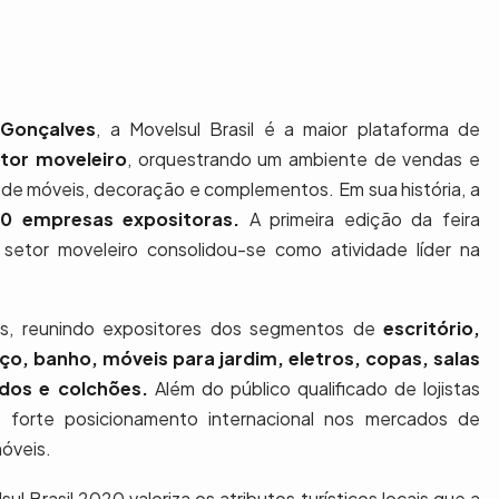
 Gonçalves
, a Movelsul Brasil é a maior plataforma de
tor moveleiro
, orquestrando um ambiente de vendas e
 de móveis, decoração e complementos. Em sua história, a
00 empresas expositoras.
A primeira edição da feira
setor moveleiro consolidou-se como atividade líder na
os, reunindo expositores dos segmentos de
escritório,
iço, banho, móveis para jardim, eletros, copas, salas
ados e colchões.
Além do público qualificado de lojistas
um forte posicionamento internacional nos mercados de
móveis.
Brasil 2020 valoriza os atributos turísticos locais que a